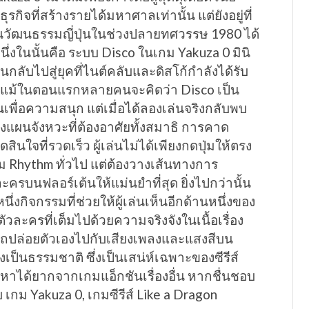
อธุรกิจที่สร้างรายได้มหาศาลเท่านั้น แต่ยังอยู่ที่
้อนวัฒนธรรมญี่ปุ่นในช่วงปลายทศวรรษ 1980 ได้
นึ่งในนั้นคือ ระบบ Disco ในเกม Yakuza 0 มินิ
้อนกลับไปสู่ยุคที่ไนต์คลับและดิสโก้กำลังได้รับ
 แม้ในตอนแรกหลายคนจะคิดว่า Disco เป็น
นเพื่อความสนุก แต่เมื่อได้ลองเล่นจริงกลับพบ
งแผนจังหวะที่ต้องอาศัยทั้งสมาธิ การคาด
ินใจที่รวดเร็ว ผู้เล่นไม่ได้เพียงกดปุ่มให้ตรง
ม Rhythm ทั่วไป แต่ต้องวางเส้นทางการ
ละครบนฟลอร์เต้นให้แม่นยำที่สุด ยิ่งไปกว่านั้น
หนึ่งกิจกรรมที่ช่วยให้ผู้เล่นเห็นอีกด้านหนึ่งของ
ัวละครที่เต็มไปด้วยความจริงจังในเนื้อเรื่อง
ถปล่อยตัวเองไปกับเสียงเพลงและแสงสีบน
งเป็นธรรมชาติ ซึ่งเป็นเสน่ห์เฉพาะของซีรีส์
ี่หาได้ยากจากเกมแอ็กชันเรื่องอื่น หากชื่นชอบ
 เกม Yakuza 0, เกมซีรีส์ Like a Dragon