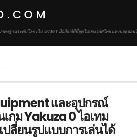
D.COM
้มาตรฐานระดับโลก เว็บ UFABET มือถือ ที่ดีที่สุดในประเทศไทย แทงบอลออนไ
quipment และอุปกรณ์
นเกม Yakuza 0 ไอเทม
ที่เปลี่ยนรูปแบบการเล่นได้