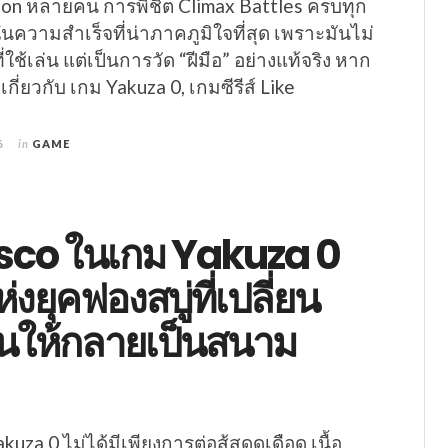
ragon หลายคน การพิชิต Climax Battles ครบทุก
ในความสำเร็จที่น่าภาคภูมิใจที่สุด เพราะมันไม่
ี่ใช้เล่น แต่เป็นการวัด “ฝีมือ” อย่างแท้จริง หาก
ี่ยวกับ เกม Yakuza 0, เกมซีรีส์ Like
6
in
GAME
sco ในเกม Yakuza 0
่งยุคฟองสบู่ที่เปลี่ยน
้นให้กลายเป็นสนาม
uza 0 ไม่ได้มีเพียงการต่อสู้สุดดุเดือด เนื้อ