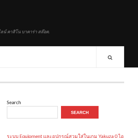
ลน์ คาสิโน บาคาร่า สล๊อต.
Search
SEARCH
ระบบ Equipment และอุปกรณ์สวมใส่ในเกม Yakuza 0 ไอ