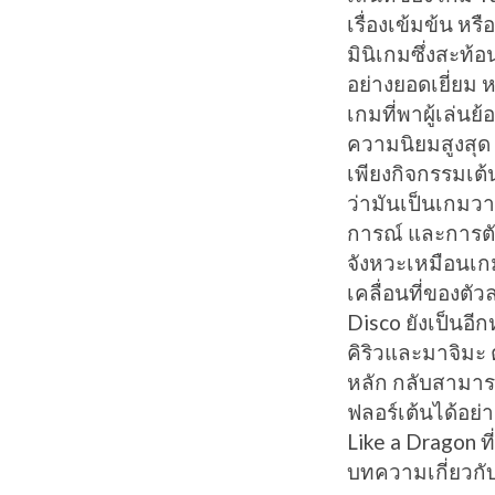
เรื่องเข้มข้น หรื
มินิเกมซึ่งสะท
อย่างยอดเยี่ยม ห
เกมที่พาผู้เล่นย
ความนิยมสูงสุด
เพียงกิจกรรมเต้
ว่ามันเป็นเกมวา
การณ์ และการตัดส
จังหวะเหมือนเก
เคลื่อนที่ของตัว
Disco ยังเป็นอีก
คิริวและมาจิมะ ต
หลัก กลับสามาร
ฟลอร์เต้นได้อย่า
Like a Dragon ท
บทความเกี่ยวกับ