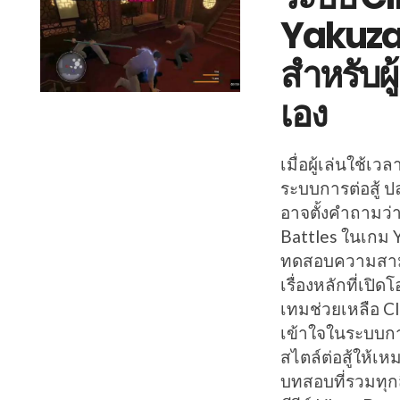
Yakuza 
สำหรับผู้
เอง
เมื่อผู้เล่นใช้เ
ระบบการต่อสู้ ป
อาจตั้งคำถามว่า
Battles ในเกม 
ทดสอบความสามาร
เรื่องหลักที่เปิ
เทมช่วยเหลือ Cl
เข้าใจในระบบการ
สไตล์ต่อสู้ให้
บทสอบที่รวมทุกสิ