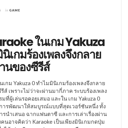
6
in
GAME
araoke ในเกม Yakuza
ินิเกมร้องเพลงจึงกลาย
านของซีรีส์
นเกม Yakuza 0 ทำไมมินิเกมร้องเพลงจึงกลาย
รีส์ เพราะไม่ว่าจะผ่านมากี่ภาค ระบบร้องเพลง
รรมที่ผู้เล่นรอคอยเสมอ และใน เกม Yakuza 0
การพัฒนาให้สมบูรณ์แบบที่สุดเวอร์ชันหนึ่ง ทั้ง
ารนำเสนอ ฉากแฟนตาซี และการเล่าเรื่องผ่าน
คนอาจคิดว่า Karaoke เป็นเพียงมินิเกมกดปุ่ม