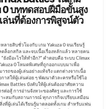
0 บททดสอบฝีมือขั้นสูง
เล่นที่ต้องการพิสูจน์ตัว
วลาหลายสิบชั่วโมงกับ เกม Yakuza 0 จนเรียนรู้
ลดล็อกสกิล และจบเนื้อเรื่องหลักแล้ว หลายคน
 “ยังมีอะไรให้ทำอีก?” คำตอบคือ ระบบ Climax
Yakuza 0 โหมดพิเศษที่ถูกออกแบบมาเพื่อ
ถของผู้เล่นอย่างแท้จริง แตกต่างจากเนื้อ
ดโอกาสให้ผู้เล่นค่อย ๆ พัฒนาตัวละครหรือใช้ไอ
imax Battles บังคับให้ผู้เล่นต้องอาศัยความ
ต่อสู้ การอ่านจังหวะของศัตรู และการใช้
เหมาะสมกับสถานการณ์ ทุกภารกิจเปรียบเสมือน
่งที่ผู้เล่นได้เรียนรู้มาตลอดทั้งเกม สำหรับแฟน