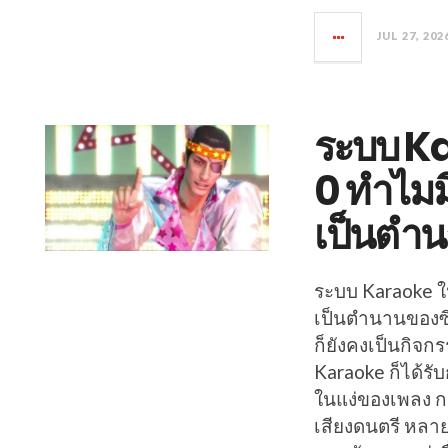
JUL 27, 202
ระบบ K
0 ทำไมม
เป็นตำน
ระบบ Karaoke ใ
เป็นตำนานของซี
ก็ยังคงเป็นกิจก
Karaoke ก็ได้รับ
ในแง่ของเพลง ก
เสียงดนตรี หลาย