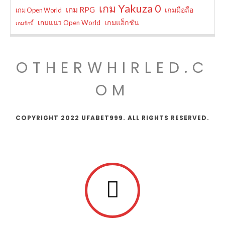
เกม Yakuza 0
เกม RPG
เกมมือถือ
เกม Open World
เกมแอ็กชัน
เกมแนว Open World
เกมรักบี้
OTHERWHIRLED.C
OM
COPYRIGHT 2022 UFABET999. ALL RIGHTS RESERVED.