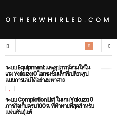
OTHERWHIRLED.COM
Category Archives:
game
ระบบ Equipment และอุปกรณ์สวมใส่ใน
เกม Yakuza 0 ไอเทมชิ้นเล็กที่เปลี่ยนรูป
แบบการเล่นได้อย่างมหาศาล
ระบบ Completion List ในเกม Yakuza 0
ภารกิจเก็บครบ 100% ที่ท้าทายที่สุดสำหรับ
แฟนพันธุ์แท้