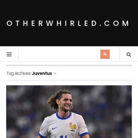
OTHERWHIRLED.COM
Tag Archives:
Juventus