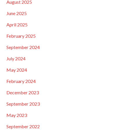
August 2025
June 2025
April 2025
February 2025
September 2024
July 2024
May 2024
February 2024
December 2023
September 2023
May 2023
September 2022