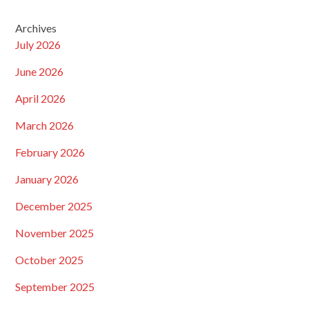
Archives
July 2026
June 2026
April 2026
March 2026
February 2026
January 2026
December 2025
November 2025
October 2025
September 2025