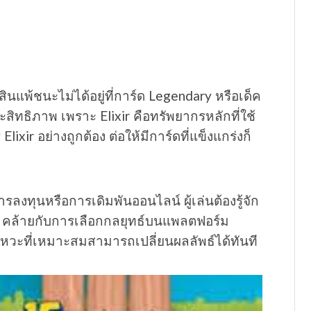
สินแพ้ชนะไม่ได้อยู่ที่การ์ด Legendary หรือเด็ค
ะสิทธิภาพ เพราะ Elixir คือทรัพยากรหลักที่ใช้
ร
Elixir อย่างถูกต้อง ต่อให้มีการ์ดที่แข็งแกร่งก็
ลงทุนหรือการเดิมพันออนไลน์ ผู้เล่นต้องรู้จัก
คล้ายกับการเลือกกลยุทธ์บนแพลตฟอร์ม
งหวะที่เหมาะสมสามารถเปลี่ยนผลลัพธ์ได้ทันที