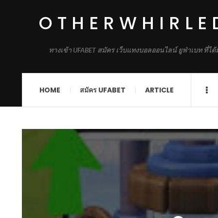
OTHERWHIRLE
ทางเข้า UFABET สมัคร เว็บแทงบอลออนไลน์ ยูฟ่าเบท ที่ได
HOME
สมัคร UFABET
ARTICLE