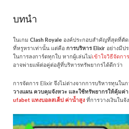
บทนำ
ในเกม
Clash Royale
องค์ประกอบสำคัญที่สุดที่ตัด
ที่หรูหราเท่านั้น แต่คือ
การบริหาร Elixir
อย่างมีปร
ในการลงการ์ดทุกใบ หากผู้เล่นไม่
เข้าใจวิธีจัดกา
อาจพ่ายแพ้ต่อคู่ต่อสู้ที่บริหารทรัพยากรได้ดีกว่า
การจัดการ Elixir จึงไม่ต่างจากการบริหารทุนในการ
วางแผน ควบคุมจังหวะ และใช้ทรัพยากรให้คุ้มค่า
ufabet แทงบอลสเต็ป ค่าน้ำสูง
ที่การวางเงินในจั