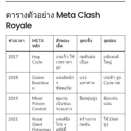
ตารางตัวอย่าง Meta Clash
Royale
ช่วงเวลา
META
ลักษณะ
จุดแข็ง
จุดอ่อน
หลัก
เด็ค
2017
Hog
เกมเร็ว ใช้
กดดันต่อ
แพ้แทงค์
Cycle
เวทราคา
เนื่อง
ใหญ่
ถูก
2018
Golem
แทงค์หนัก
แรง
เกมช้า ถูก
Beatdow
+
มหาศาล
Cycle กด
n
ซัพพอร์ต
2019
Miner
คุมเกม
ยืดหยุ่นสูง
ต้องเล่น
Poison
เน้นชนะ
แม่น
Control
ระยะยาว
2021
Royal
แทงค์ยิง
สร้างแรง
ใช้ Elixir
Giant
ไกล +
กดดัน
สูง
Fisherman
ยูทิลิตี้