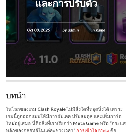
และการปรับตัว
Oct 08, 2025
by
admin
in
game
บทนำ
ในโลกของเกม
Clash Royale
ไม่มีสิ่งใดที่หยุดนิ่งได้ เพราะ
เกมนี้ถูกออกแบบให้มีการอัปเดต ปรับสมดุล และเพิ่มการ์ด
ใหม่อยู่เสมอ นี่คือสิ่งที่เราเรียกว่า
Meta Game
หรือ “กระแส
หลักของกลยุทธ์ในแต่ละช่วงเวลา”
การเข้าใจ Meta
คือ