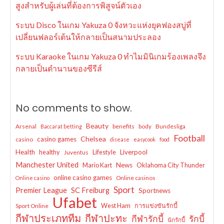
สูงสำหรับผู้เล่นที่ต้องการพิสูจน์ตัวเอง
ระบบ Disco ในเกม Yakuza 0 จังหวะแห่งยุคฟองสบู่ที่
เปลี่ยนฟลอร์เต้นให้กลายเป็นสนามประลอง
ระบบ Karaoke ในเกม Yakuza 0 ทำไมมินิเกมร้องเพลงจึง
กลายเป็นตำนานของซีรีส์
No comments to show.
Beauty
Arsenal
benefits
body
Bundesliga
Baccarat betting
Football
Chelsea
casino games
casino
disease
easycook
food
Health
healthy
Lifestyle
Liverpool
Juventus
Manchester United
Mario Kart
News
Oklahoma City Thunder
online casino games
Online casinos
Online casino
Sport
Premier League
SC Freiburg
Sportnews
Ufabet
West Ham
การแข่งขันรักบี้
Sport Online
กีฬาประเภททีม
กีฬาปะทะ
กีฬารักบี้
รักบี้
นักรักบี้