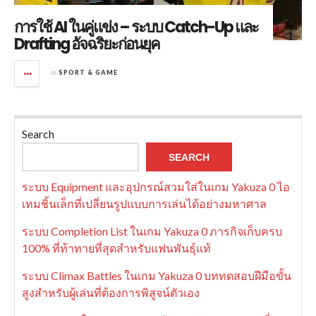
การใช้ AI ในคู่แข่ง – ระบบ Catch-Up และ
Drafting อัจฉริยะก่อนยุค
in
SPORT & GAME
Search
SEARCH
ระบบ Equipment และอุปกรณ์สวมใส่ในเกม Yakuza 0 ไอ
เทมชิ้นเล็กที่เปลี่ยนรูปแบบการเล่นได้อย่างมหาศาล
ระบบ Completion List ในเกม Yakuza 0 ภารกิจเก็บครบ
100% ที่ท้าทายที่สุดสำหรับแฟนพันธุ์แท้
ระบบ Climax Battles ในเกม Yakuza 0 บททดสอบฝีมือขั้น
สูงสำหรับผู้เล่นที่ต้องการพิสูจน์ตัวเอง