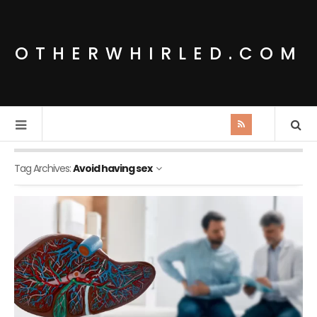
OTHERWHIRLED.COM
Tag Archives:
Avoid having sex