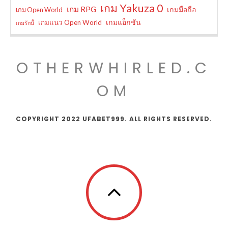
เกม Yakuza 0
เกม RPG
เกมมือถือ
เกม Open World
เกมแอ็กชัน
เกมแนว Open World
เกมรักบี้
OTHERWHIRLED.C
OM
COPYRIGHT 2022 UFABET999. ALL RIGHTS RESERVED.