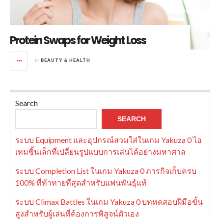
Protein Swaps for Weight Loss
in
BEAUTY & HEALTH
Search
SEARCH
ระบบ Equipment และอุปกรณ์สวมใส่ในเกม Yakuza 0 ไอ
เทมชิ้นเล็กที่เปลี่ยนรูปแบบการเล่นได้อย่างมหาศาล
ระบบ Completion List ในเกม Yakuza 0 ภารกิจเก็บครบ
100% ที่ท้าทายที่สุดสำหรับแฟนพันธุ์แท้
ระบบ Climax Battles ในเกม Yakuza 0 บททดสอบฝีมือขั้น
สูงสำหรับผู้เล่นที่ต้องการพิสูจน์ตัวเอง