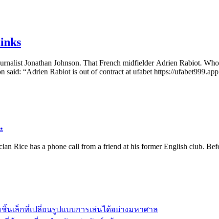
inks
alist Jonathan Johnson. That French midfielder Adrien Rabiot. Who is cu
 said: “Adrien Rabiot is out of contract at ufabet https://ufabet999.app
.
lan Rice has a phone call from a friend at his former English club. 
้นเล็กที่เปลี่ยนรูปแบบการเล่นได้อย่างมหาศาล