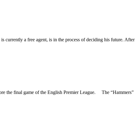
rrently a free agent, is in the process of deciding his future. After
Before the final game of the English Premier League. The “Hammers”