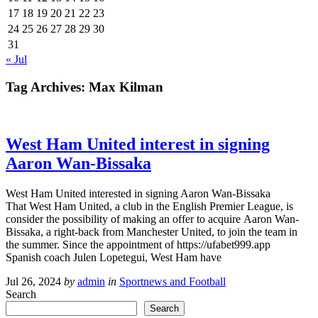
17
18
19
20
21
22
23
24
25
26
27
28
29
30
31
« Jul
Tag Archives:
Max Kilman
West Ham United interest in signing
Aaron Wan-Bissaka
West Ham United interested in signing Aaron Wan-Bissaka
That West Ham United, a club in the English Premier League, is
consider the possibility of making an offer to acquire Aaron Wan-
Bissaka, a right-back from Manchester United, to join the team in
the summer. Since the appointment of https://ufabet999.app
Spanish coach Julen Lopetegui, West Ham have
Jul 26, 2024
by
admin
in
Sportnews and Football
Search
Search