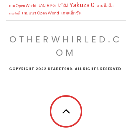
เกม Yakuza 0
เกม RPG
เกมมือถือ
เกม Open World
เกมแอ็กชัน
เกมแนว Open World
เกมรักบี้
OTHERWHIRLED.C
OM
COPYRIGHT 2022 UFABET999. ALL RIGHTS RESERVED.