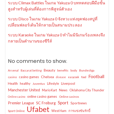
ระบบ Climax Battles ในเกม Yakuza 0 บททดสอบฝีมือขั้น
สูงสำหรับผู้เล่นที่ต้องการพิสูจน์ตัวเอง
ระบบ Disco ในเกม Yakuza 0 จังหวะแห่งยุคฟองสบู่ที่
เปลี่ยนฟลอร์เต้นให้กลายเป็นสนามประลอง
ระบบ Karaoke ในเกม Yakuza 0 ทำไมมินิเกมร้องเพลงจึง
กลายเป็นตำนานของซีรีส์
No comments to show.
Beauty
Arsenal
benefits
body
Bundesliga
Baccarat betting
Football
Chelsea
casino games
casino
disease
easycook
food
Health
healthy
Lifestyle
Liverpool
Juventus
Manchester United
Mario Kart
News
Oklahoma City Thunder
online casino games
Online casinos
Online casino
Sport
Premier League
SC Freiburg
Sportnews
Ufabet
West Ham
การแข่งขันรักบี้
Sport Online