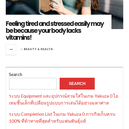
Feeling tired and stressed easily may
be because your body lacks
vitamins!
in
BEAUTY & HEALTH
Search
SEARCH
ระบบ Equipment และอุปกรณ์สวมใส่ในเกม Yakuza 0 ไอ
เทมชิ้นเล็กที่เปลี่ยนรูปแบบการเล่นได้อย่างมหาศาล
ระบบ Completion List ในเกม Yakuza 0 ภารกิจเก็บครบ
100% ที่ท้าทายที่สุดสำหรับแฟนพันธุ์แท้