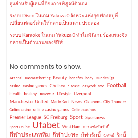
สูงสำหรับผู้เล่นที่ต้องการพิสูจน์ตัวเอง
ระบบ Disco ในเกม Yakuza 0 จังหวะแห่งยุคฟองสบู่ที่
เปลี่ยนฟลอร์เต้นให้กลายเป็นสนามประลอง
ระบบ Karaoke ในเกม Yakuza 0 ทำไมมินิเกมร้องเพลงจึง
กลายเป็นตำนานของซีรีส์
No comments to show.
Beauty
Arsenal
benefits
body
Bundesliga
Baccarat betting
Football
Chelsea
casino games
casino
disease
easycook
food
Health
healthy
Lifestyle
Liverpool
Juventus
Manchester United
Mario Kart
News
Oklahoma City Thunder
online casino games
Online casinos
Online casino
Sport
Premier League
SC Freiburg
Sportnews
Ufabet
West Ham
การแข่งขันรักบี้
Sport Online
กีฬาประเภททีม
กีฬาปะทะ
กีฬารักบี้
รักบี้
นักรักบี้