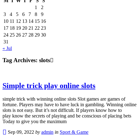
M
T
W
T
F
S
S
1
2
3
4
5
6
7
8
9
10
11
12
13
14
15
16
17
18
19
20
21
22
23
24
25
26
27
28
29
30
31
« Jul
Tag Archives:
slots
Simple trick play online slots
simple trick with winning online slots Slot games are games of
fortune. Players may have to have luck in gambling. Winning online
slots is not easy. But it’s not difficult. If players know how to
play know the secrets of playing and be conscious of placing bets
Today to give you the maximum
Sep 09, 2022
by
admin
in
Sport & Game