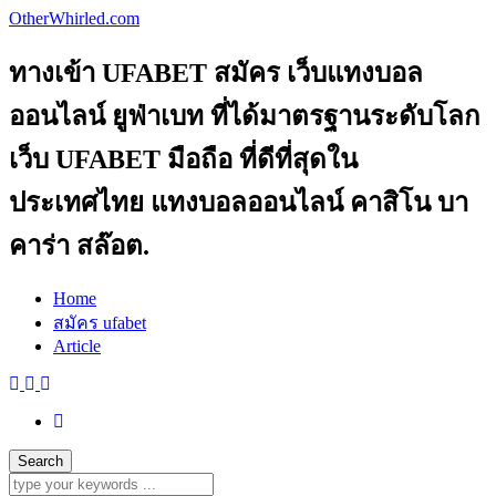
OtherWhirled.com
ทางเข้า UFABET สมัคร เว็บแทงบอล
ออนไลน์ ยูฟ่าเบท ที่ได้มาตรฐานระดับโลก
เว็บ UFABET มือถือ ที่ดีที่สุดใน
ประเทศไทย แทงบอลออนไลน์ คาสิโน บา
คาร่า สล๊อต.
Home
สมัคร ufabet
Article