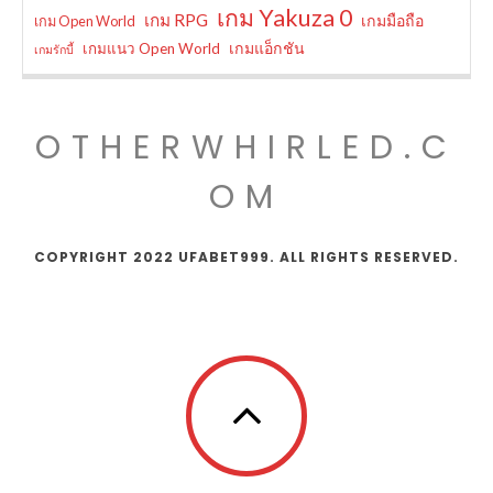
เกม Yakuza 0
เกม RPG
เกมมือถือ
เกม Open World
เกมแอ็กชัน
เกมแนว Open World
เกมรักบี้
OTHERWHIRLED.C
OM
COPYRIGHT 2022 UFABET999. ALL RIGHTS RESERVED.