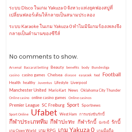
ระบบ Disco ในเกม Yakuza 0 จังหวะแห่งยุคฟองสบู่ที่
เปลี่ยนฟลอร์เต้นให้กลายเป็นสนามประลอง
ระบบ Karaoke ในเกม Yakuza 0 ทำไมมินิเกมร้องเพลงจึง
กลายเป็นตำนานของซีรีส์
No comments to show.
Beauty
Arsenal
benefits
body
Bundesliga
Baccarat betting
Football
Chelsea
casino games
casino
disease
easycook
food
Health
healthy
Lifestyle
Liverpool
Juventus
Manchester United
Mario Kart
News
Oklahoma City Thunder
online casino games
Online casinos
Online casino
Sport
Premier League
SC Freiburg
Sportnews
Ufabet
West Ham
การแข่งขันรักบี้
Sport Online
กีฬาประเภททีม
กีฬาปะทะ
กีฬารักบี้
รักบี้
นักรักบี้
เกม Yakuza 0
เกม RPG
เกมมือถือ
เกม Open World