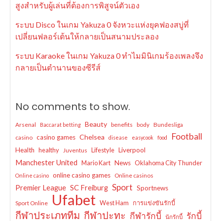
สูงสำหรับผู้เล่นที่ต้องการพิสูจน์ตัวเอง
ระบบ Disco ในเกม Yakuza 0 จังหวะแห่งยุคฟองสบู่ที่
เปลี่ยนฟลอร์เต้นให้กลายเป็นสนามประลอง
ระบบ Karaoke ในเกม Yakuza 0 ทำไมมินิเกมร้องเพลงจึง
กลายเป็นตำนานของซีรีส์
No comments to show.
Beauty
Arsenal
benefits
body
Bundesliga
Baccarat betting
Football
Chelsea
casino games
casino
disease
easycook
food
Health
healthy
Lifestyle
Liverpool
Juventus
Manchester United
Mario Kart
News
Oklahoma City Thunder
online casino games
Online casinos
Online casino
Sport
Premier League
SC Freiburg
Sportnews
Ufabet
West Ham
การแข่งขันรักบี้
Sport Online
กีฬาประเภททีม
กีฬาปะทะ
กีฬารักบี้
รักบี้
นักรักบี้