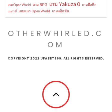
เกม Yakuza 0
เกม RPG
เกมมือถือ
เกม Open World
เกมแอ็กชัน
เกมแนว Open World
เกมรักบี้
OTHERWHIRLED.C
OM
COPYRIGHT 2022 UFABET999. ALL RIGHTS RESERVED.