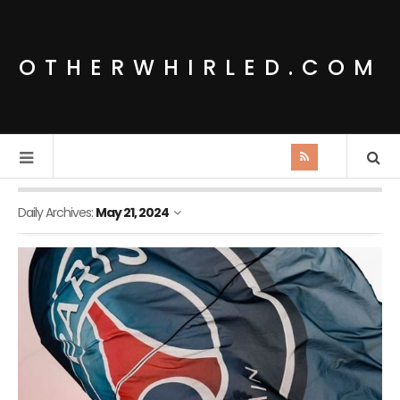
OTHERWHIRLED.COM
Daily Archives:
May 21, 2024