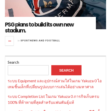
PSG plans to build its own new
stadium.
in
SPORTNEWS AND FOOTBALL
Search
SEARCH
ระบบ Equipment และอุปกรณ์สวมใส่ในเกม Yakuza 0 ไอ
เทมชิ้นเล็กที่เปลี่ยนรูปแบบการเล่นได้อย่างมหาศาล
ระบบ Completion List ในเกม Yakuza 0 ภารกิจเก็บครบ
100% ที่ท้าทายที่สุดสำหรับแฟนพันธุ์แท้