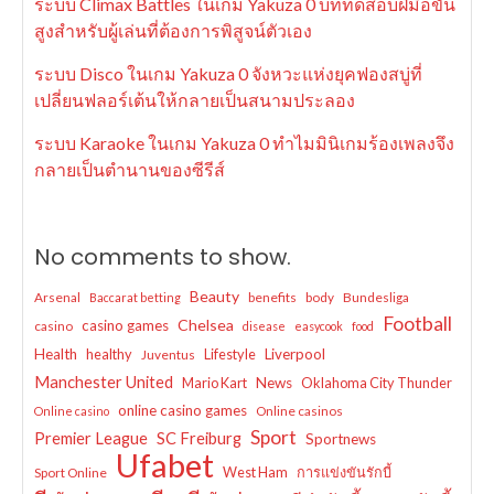
ระบบ Climax Battles ในเกม Yakuza 0 บททดสอบฝีมือขั้น
สูงสำหรับผู้เล่นที่ต้องการพิสูจน์ตัวเอง
ระบบ Disco ในเกม Yakuza 0 จังหวะแห่งยุคฟองสบู่ที่
เปลี่ยนฟลอร์เต้นให้กลายเป็นสนามประลอง
ระบบ Karaoke ในเกม Yakuza 0 ทำไมมินิเกมร้องเพลงจึง
กลายเป็นตำนานของซีรีส์
No comments to show.
Beauty
Arsenal
benefits
body
Bundesliga
Baccarat betting
Football
Chelsea
casino games
casino
disease
easycook
food
Health
healthy
Lifestyle
Liverpool
Juventus
Manchester United
Mario Kart
News
Oklahoma City Thunder
online casino games
Online casinos
Online casino
Sport
Premier League
SC Freiburg
Sportnews
Ufabet
West Ham
การแข่งขันรักบี้
Sport Online