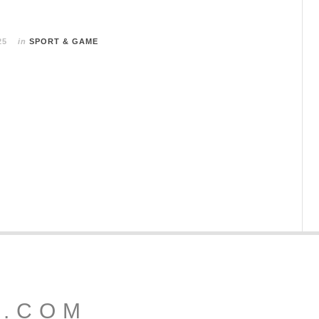
25
in
SPORT & GAME
D.COM