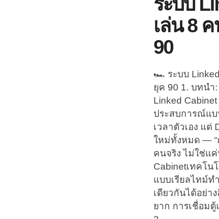
ระบบ Lin
เล่น 8 ค
90
🏎️ ระบบ Linked 
ยุค 90 1. บทนำ:
Linked Cabinet
ประสบการณ์แบบ “เ
เวลาตัวเอง แต
ใหม่ทั้งหมด — “ถ
คนจริง ไม่ใช่แค่
Cabinetเทคโนโลย
แบบเรียลไทม์ทำ
เดียวกันได้อย่า
ยาก การเชื่อมตู้