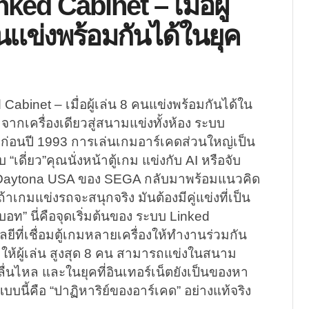
ked Cabinet – เมื่อผู้
นแข่งพร้อมกันได้ในยุค
Cabinet – เมื่อผู้เล่น 8 คนแข่งพร้อมกันได้ใน
 จากเครื่องเดียวสู่สนามแข่งทั้งห้อง ระบบ
 ก่อนปี 1993 การเล่นเกมอาร์เคดส่วนใหญ่เป็น
ดี่ยว”คุณนั่งหน้าตู้เกม แข่งกับ AI หรือจับ
่ Daytona USA ของ SEGA กลับมาพร้อมแนวคิด
้าเกมแข่งรถจะสนุกจริง มันต้องมีคู่แข่งที่เป็น
บอท” นี่คือจุดเริ่มต้นของ ระบบ Linked
ีที่เชื่อมตู้เกมหลายเครื่องให้ทำงานร่วมกัน
ให้ผู้เล่น สูงสุด 8 คน สามารถแข่งในสนาม
งลื่นไหล และในยุคที่อินเทอร์เน็ตยังเป็นของหา
แบบนี้คือ “ปาฏิหาริย์ของอาร์เคด” อย่างแท้จริง