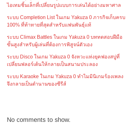
ไอเทมชิ้นเล็กที่เปลี่ยนรูปแบบการเล่นได้อย่างมหาศาล
ระบบ Completion List ในเกม Yakuza 0 ภารกิจเก็บครบ
100% ที่ท้าทายที่สุดสำหรับแฟนพันธุ์แท้
ระบบ Climax Battles ในเกม Yakuza 0 บททดสอบฝีมือ
ขั้นสูงสำหรับผู้เล่นที่ต้องการพิสูจน์ตัวเอง
ระบบ Disco ในเกม Yakuza 0 จังหวะแห่งยุคฟองสบู่ที่
เปลี่ยนฟลอร์เต้นให้กลายเป็นสนามประลอง
ระบบ Karaoke ในเกม Yakuza 0 ทำไมมินิเกมร้องเพลง
จึงกลายเป็นตำนานของซีรีส์
No comments to show.