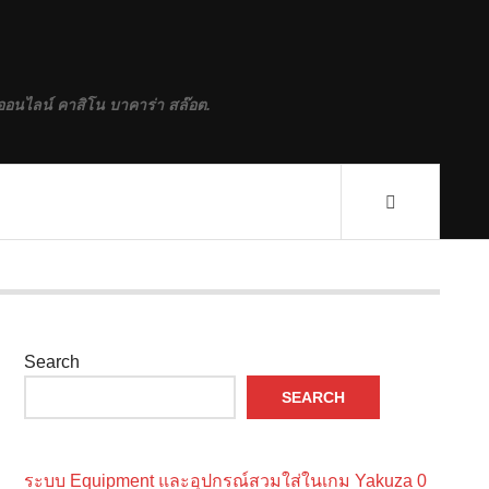
ออนไลน์ คาสิโน บาคาร่า สล๊อต.
Search
SEARCH
ระบบ Equipment และอุปกรณ์สวมใส่ในเกม Yakuza 0