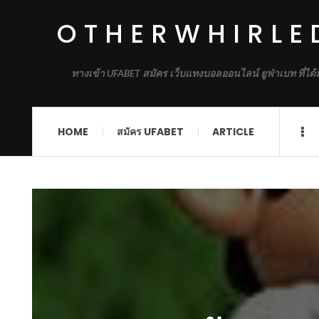
OTHERWHIRLE
ทางเข้า UFABET สมัคร เว็บแทงบอลออนไลน์ ยูฟ่าเบท ที่ได
HOME
สมัคร UFABET
ARTICLE