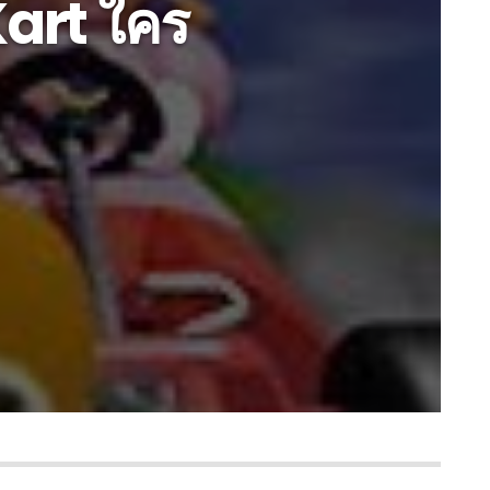
art ใคร