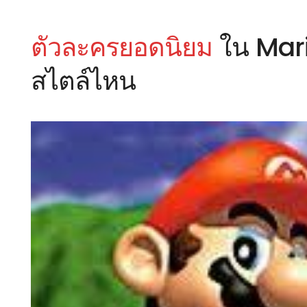
ตัวละครยอดนิยม
ใน Mari
สไตล์ไหน