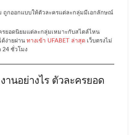
ม ถูกออกแบบให้ตัวละครแต่ละกลุ่มมีเอกลักษณ์
ละครยอดนิยมแต่ละกลุ่มเหมาะกับสไตล์ไหน
ได้ง่ายผ่าน
ทางเข้า UFABET ล่าสุด
เว็บตรงไม่
 24 ชั่วโมง
ำงานอย่างไร ตัวละครยอด