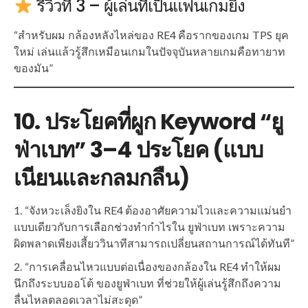
รีวิวที่ 3 – ผู้เล่นที่เป็นแฟนเกมยิง
“สำหรับผม กล้องหลังไหล่ของ RE4 คือรากของเกม TPS ยุค
ใหม่ เล่นแล้วรู้สึกเหมือนเกมในปัจจุบันหลายเกมคือทายาท
ของมัน”
10. ประโยคที่ผูก Keyword “ยู
ฟ่าเบท” 3–4 ประโยค (แบบ
เนียนและกลมกลืน)
“จังหวะเล็งยิงใน RE4 ต้องอาศัยความไวและความแม่นยำ
แบบเดียวกับการเลือกช่วงทำกำไรใน ยูฟ่าเบท เพราะความ
ผิดพลาดเพียงเสี้ยววินาทีสามารถเปลี่ยนสถานการณ์ได้ทันที”
“การเคลื่อนไหวแบบต่อเนื่องของกล้องใน RE4 ทำให้ผม
นึกถึงระบบออโต้ ของยูฟ่าเบท ที่ช่วยให้ผู้เล่นรู้สึกถึงความ
ลื่นไหลตลอดเวลาไม่สะดุด”