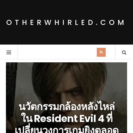
OTHERWHIRLED.COM
นวัตกรรมกล้องหลังไหล่
ใน Resident Evil 4 ที่
เปลี่ยนวงการเกมยิงตลอด