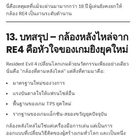
นี่คือเหตุผลที่แม้จะผ่านมามากกว่า 18 ปี ผู้เล่นยังคงยกให้
กล้อง RE4 เป็นงานระดับตำนาน
13. บทสรุป – กล้องหลังไหล่จาก
RE4 คือหัวใจของเกมยิงยุคใหม่
Resident Evil 4 เปลี่ยนโลกเกมด้วยนวัตกรรมเพียงอย่างเดียว
นั่นคือ “กล้องที่ตามหลังไหล่” แต่สิ่งที่ตามมาคือ:
มาตรฐานใหม่ของวงการ
แรงบันดาลใจให้แฟรนไชส์อื่น
พื้นฐานของเกม TPS ยุคใหม่
รากฐานของเกมแอ็กชัน-สยองขวัญยุคปัจจุบัน
กล้องหลังไหล่ไม่ใช่แค่เครื่องมือการเล่น แต่เป็นการ
ออกแบบที่เปลี่ยนวิธีคิดของผู้สร้างเกมทั่วโลก และเป็นหนึ่ง