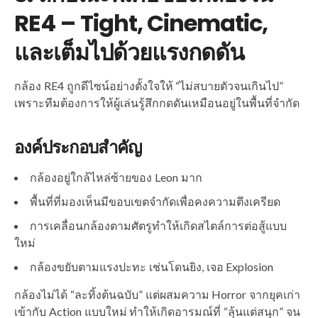
RE4 – Tight, Cinematic,
และเต็มไปด้วยแรงกดดัน
กล้อง RE4 ถูกดีไซน์อย่างตั้งใจให้ “ไม่สบายตัวจนเกินไป”
เพราะทีมต้องการให้ผู้เล่นรู้สึกกดดันเหมือนอยู่ในพื้นที่จำกัด
องค์ประกอบสำคัญ
กล้องอยู่ใกล้ไหล่ซ้ายของ Leon มาก
พื้นที่ที่มองเห็นมีขอบเขตจำกัดเพื่อคงความตึงเครียด
การเคลื่อนกล้องตามศัตรูทำให้เกิดสไตล์การต่อสู้แบบ
ใหม่
กล้องขยับตามแรงปะทะ เช่นโดนยิง, เจอ Explosion
กล้องไม่ได้ “ละทิ้งต้นฉบับ” แต่ผสมความ Horror จากยุคเก่า
เข้ากับ Action แบบใหม่ ทำให้เกิดอารมณ์ที่ “ลุ้นแต่สนุก” จน