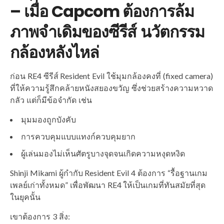
– เมื่อ Capcom ต้องการล้ม
ภาพจำเดิมของซีรีส์
นวัตกรรม
กล้องหลังไหล่
ก่อน RE4 ซีรีส์ Resident Evil ใช้มุมกล้องคงที่ (fixed camera)
ที่ให้ความรู้สึกคล้ายหนังสยองขวัญ ซึ่งช่วยสร้างความหวาด
กลัว แต่ก็มีข้อจำกัด เช่น
มุมมองถูกบังคับ
การควบคุมแบบแทงก์ควบคุมยาก
ผู้เล่นมองไม่เห็นศัตรูบางจุดจนเกิดความหงุดหงิด
Shinji Mikami ผู้กำกับ Resident Evil 4 ต้องการ “รื้อฐานเกม
เพลย์เก่าทั้งหมด” เพื่อพัฒนา RE4 ให้เป็นเกมที่ทันสมัยที่สุด
ในยุคนั้น
เขาต้องการ 3 สิ่ง: