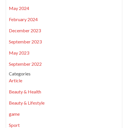
May 2024
February 2024
December 2023
September 2023
May 2023
September 2022
Categories
Article
Beauty & Health
Beauty & Lifestyle
game
Sport