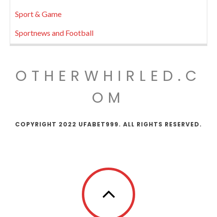
Sport & Game
Sportnews and Football
OTHERWHIRLED.C
OM
COPYRIGHT 2022 UFABET999. ALL RIGHTS RESERVED.