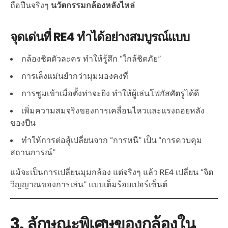
ถือปืนจริงๆ
นวัตกรรมกล้องหลังไหล่
จุดเด่นที่ RE4 ทำได้อย่างสมบูรณ์แบบ
กล้องชิดตัวละคร ทำให้รู้สึก “ใกล้ชิดภัย”
การเล็งแม่นยำกว่ามุมมองคงที่
การซูมเข้าเมื่อตั้งท่าจะยิง ทำให้ผู้เล่นโฟกัสศัตรูได้ดี
เพิ่มความสมจริงของการเคลื่อนไหวและแรงถอยหลัง
ของปืน
ทำให้การต่อสู้เปลี่ยนจาก “การหนี” เป็น “การควบคุม
สถานการณ์”
แม้จะเป็นการเปลี่ยนมุมกล้อง แต่จริงๆ แล้ว RE4 เปลี่ยน “จิต
วิญญาณของการเล่น” แบบเต็มร้อยเปอร์เซ็นต์
3. ลักษณะพิเศษของกล้องใน