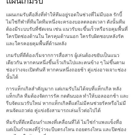
แผนเกมรับ
แผนเกมรับคือสิ่งที่ทำให้ทีมอยู่รอดในช่วงที่ไม่มีบอล รักบี้
ไม่ใช่กีฬาที่ทีมใดทีมหนึ่งจะครองบอลตลอดเวลา ดังนั้นทีม
ต้องมีระบบรับที่ชัดเจน เช่น แนวรับจะขึ้นเร็วหรือรอคุมพื้นที่
ใครปิดช่องด้านใน ใครคุมด้านนอก ใครรับผิดชอบหลังรัค
และใครคอยคุมพื้นที่ด้านหลัง
เกมรับที่ดีต้องเริ่มจากการสื่อสาร ผู้เล่นต้องขยับเป็นแนว
เดียวกัน หากคนหนึ่งขึ้นเร็วเกินไปและคนข้าง ๆ ไม่ขึ้นตาม
ช่องว่างจะเปิดทันที หากคนหนึ่งถอยช้า คู่แข่งอาจเจาะช่อง
นั้นได้
การแท็กเกิลสำคัญมาก แต่เกมรับไม่ได้จบที่แท็กเกิล หลัง
แท็กเกิล ทีมต้องจัดการรัค กดดันบอล ทำให้บอลออกช้า และ
รีบจัดแนวรับใหม่ หากแท็กเกิลดีแต่ไม่มีคนช่วยรัคหรือไม่มี
คนจัดแถวต่อ คู่แข่งยังสามารถเล่นเร็วต่อไปได้
ทีมรับที่ดีเหมือนกำแพงที่เคลื่อนที่ได้ ไม่ใช่กำแพงแข็งทื่อ
แต่เป็นกำแพงที่รู้ว่าจะบีบตรงไหน ถอยตรงไหน และปิดช่อง