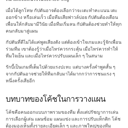
เมื่อได้ลูกโทษ กัปตันอาจต้องเลือกว่าจะเตะทำคะแนน เตะ
ออกข้าง หรือเล่นเร็ว เมื่อทีมเสียฟาวล์บ่อย กัปตันต้องเตือน
เพื่อนให้กลับมามีวินัย เมื่อทีมเริ่มลน กัปตันต้องช่วยทำให้ทุก
คนกลับมาสู่แผน
กัปตันที่ดีไม่ได้แค่พูดเสียงดัง แต่ต้องเข้าใจเกมและรู้จักเพื่อน
ร่วมทีม เขาต้องรู้ว่าเมื่อไหร่ควรกระตุ้น เมื่อไหร่ควรทำให้
ทีมใจเย็น และเมื่อไหร่ควรปรับแผนเล็ก ๆ ในสนาม
รักบี้เป็นเกมที่เต็มไปด้วยแรงปะทะ แต่บางครั้งคำพูดสั้น ๆ
จากกัปตันอาจช่วยให้ทีมกลับมาได้มากกว่าการชนแรง ๆ
หนึ่งครั้งเสียอีก
บทบาทของโค้ชในการวางแผน
โค้ชคือคนออกแบบภาพรวมของทีม ตั้งแต่ปรัชญาการเล่น
การเลือกผู้เล่น แผนซ้อม แผนแข่ง และการปรับแท็กติก โค้ช
ต้องมองเห็นทั้งรายละเอียดเล็ก ๆ และภาพใหญ่ของทีม