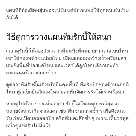
แผนที่ดีต้องยืดหยุ่นพอจะปรับ แต่ชัดเจนพอให้ทุกคนเล่นร่วม
กันได้
วิธีดูการวางแผนทีมรักบี้ให้สนุก
เวลาดูรักบี้ ให้ลองสังเกตว่าทีมหนึ่งทีมพยายามเล่นแบบไหน
เขาใช้กองหน้าชนบ่อยไหม เปิดบอลออกกว้างเร็วหรือเปล่า
เตะชิงพื้นที่บ่อยแค่ไหน และเวลาได้ลูกโทษเลือกเตะทำ
คะแนนหรือเตะออกข้าง
ดูต่อว่าทีมรับขึ้นเร็วหรือยืนคุมพื้นที่ ทีมรับปิดช่องด้านนอกดี
ไหม ฟูลแบ็กยืนลึกแค่ไหน และทีมจัดการรัคได้เร็วหรือช้า
หากดูไปเรื่อย ๆ จะเห็นว่าเกมรักบี้ไม่ใช่เหตุการณ์สุ่ม แต่
หลายจังหวะเกิดจากแผน เช่น ทีมชนกลางซ้ำ ๆ เพื่อดึงแนว
รับ ก่อนเปิดบอลออกปีก หรือทีมเตะลึกซ้ำ ๆ เพราะเห็นว่าฟูล
แบ็กคู่แข่งรับไม่มั่นใจ