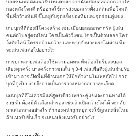
บอลชนเพื่อดึงแนวรับให้แคบลง จากนั้นเปิดบอลออกกว้างให้
กองหลังโจมตี หรืออาจใช้การส่งบอลเร็วตั้งแต่ต้นเพื่อโจมตี
พื้นที่กว้างทันที ขึ้นอยู่กับจุดแข็งของทีมและจุดอ่อนคู่แข่ง
เกมบุกที่ดีต้องมีโครงสร้าง เช่น เมื่อบอลออกจากรัค ผู้เล่น
คนต่อไปอยู่ตรงไหน ใครเป็นตัววิ่งชน ใครเป็นตัวหลอก ใคร
วิ่งตัดไลน์ ใครรอด้านกว้าง และหากจังหวะแรกไม่ผ่าน ทีม
จะเล่นเฟสต่อไปอย่างไร
การบุกหลายเฟสต้องใช้ความอดทน ทีมต้องไม่รีบส่งบอล
เสี่ยงทุกครั้ง บางครั้งการชนสั้น ๆ 3-4 เฟสเพื่อดึงผู้เล่นฝ่ายรับ
เข้ามา อาจเปิดพื้นที่ด้านนอกให้ปีกทำงานในเฟสถัดไป การ
บุกที่ดูเรียบง่ายจึงอาจเป็นการวางหมากอย่างละเอียด
แผนบุกที่ดีไม่ควรมีแค่สูตรเดียว เพราะคู่แข่งจะอ่านทางได้
ง่าย ทีมต้องมีตัวเลือกสำรอง เช่น ถ้าเปิดกว้างไม่ได้ จะกลับ
มาเล่นกลางอย่างไร ถ้ากองหน้าถูกหยุด จะใช้ลูกเตะสั้นไหม
ถ้าแนวรับขึ้นเร็ว จะเล่นหลังแนวรับอย่างไร