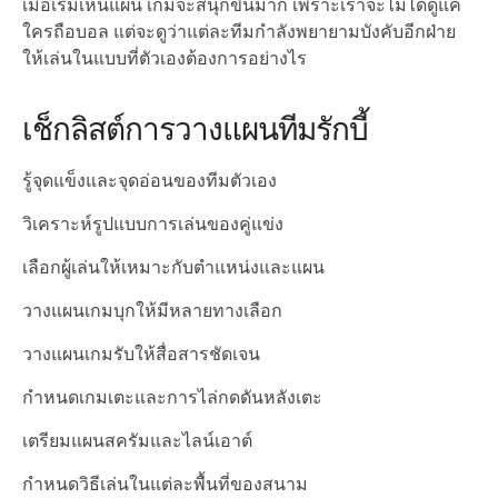
เมื่อเริ่มเห็นแผน เกมจะสนุกขึ้นมาก เพราะเราจะไม่ได้ดูแค่
ใครถือบอล แต่จะดูว่าแต่ละทีมกำลังพยายามบังคับอีกฝ่าย
ให้เล่นในแบบที่ตัวเองต้องการอย่างไร
เช็กลิสต์การวางแผนทีมรักบี้
รู้จุดแข็งและจุดอ่อนของทีมตัวเอง
วิเคราะห์รูปแบบการเล่นของคู่แข่ง
เลือกผู้เล่นให้เหมาะกับตำแหน่งและแผน
วางแผนเกมบุกให้มีหลายทางเลือก
วางแผนเกมรับให้สื่อสารชัดเจน
กำหนดเกมเตะและการไล่กดดันหลังเตะ
เตรียมแผนสครัมและไลน์เอาต์
กำหนดวิธีเล่นในแต่ละพื้นที่ของสนาม