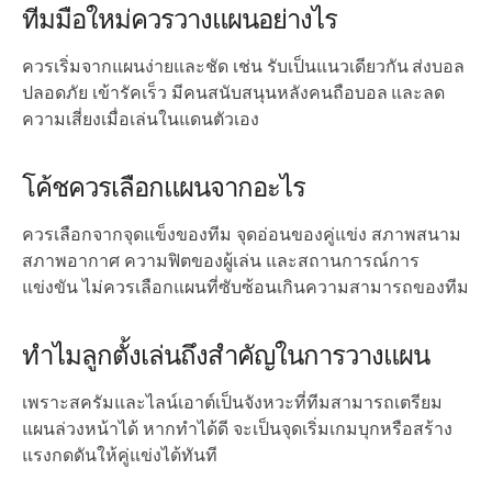
ทีมมือใหม่ควรวางแผนอย่างไร
ควรเริ่มจากแผนง่ายและชัด เช่น รับเป็นแนวเดียวกัน ส่งบอล
ปลอดภัย เข้ารัคเร็ว มีคนสนับสนุนหลังคนถือบอล และลด
ความเสี่ยงเมื่อเล่นในแดนตัวเอง
โค้ชควรเลือกแผนจากอะไร
ควรเลือกจากจุดแข็งของทีม จุดอ่อนของคู่แข่ง สภาพสนาม
สภาพอากาศ ความฟิตของผู้เล่น และสถานการณ์การ
แข่งขัน ไม่ควรเลือกแผนที่ซับซ้อนเกินความสามารถของทีม
ทำไมลูกตั้งเล่นถึงสำคัญในการวางแผน
เพราะสครัมและไลน์เอาต์เป็นจังหวะที่ทีมสามารถเตรียม
แผนล่วงหน้าได้ หากทำได้ดี จะเป็นจุดเริ่มเกมบุกหรือสร้าง
แรงกดดันให้คู่แข่งได้ทันที