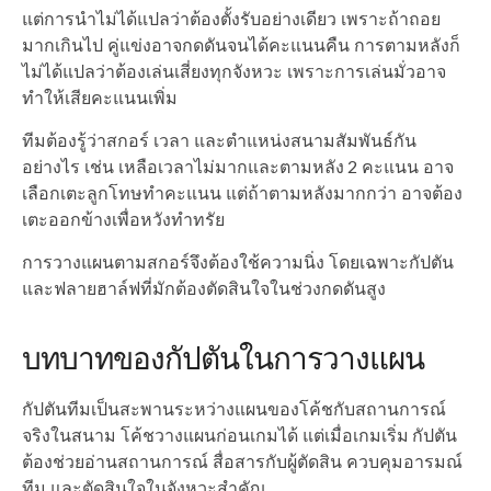
แต่การนำไม่ได้แปลว่าต้องตั้งรับอย่างเดียว เพราะถ้าถอย
มากเกินไป คู่แข่งอาจกดดันจนได้คะแนนคืน การตามหลังก็
ไม่ได้แปลว่าต้องเล่นเสี่ยงทุกจังหวะ เพราะการเล่นมั่วอาจ
ทำให้เสียคะแนนเพิ่ม
ทีมต้องรู้ว่าสกอร์ เวลา และตำแหน่งสนามสัมพันธ์กัน
อย่างไร เช่น เหลือเวลาไม่มากและตามหลัง 2 คะแนน อาจ
เลือกเตะลูกโทษทำคะแนน แต่ถ้าตามหลังมากกว่า อาจต้อง
เตะออกข้างเพื่อหวังทำทรัย
การวางแผนตามสกอร์จึงต้องใช้ความนิ่ง โดยเฉพาะกัปตัน
และฟลายฮาล์ฟที่มักต้องตัดสินใจในช่วงกดดันสูง
บทบาทของกัปตันในการวางแผน
กัปตันทีมเป็นสะพานระหว่างแผนของโค้ชกับสถานการณ์
จริงในสนาม โค้ชวางแผนก่อนเกมได้ แต่เมื่อเกมเริ่ม กัปตัน
ต้องช่วยอ่านสถานการณ์ สื่อสารกับผู้ตัดสิน ควบคุมอารมณ์
ทีม และตัดสินใจในจังหวะสำคัญ