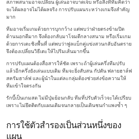
สภาพสนามอาจเปลี่ยน ผู้เล่นอาจบาดเจ็บ หรือสิ่งที่ทีมคิดว่า
จะได้ผลอาจไม่ได้ผลจริง การปรับแผนระหว่างเกมจึงสำคัญ
มาก
ทีมอาจเริ่มเกมด้วยการบุกกว้าง แต่พบว่าฝ่ายตรงข้ามปิด
ด้านนอกดีมาก จึงต้องกลับมาโจมตีกลางสนาม หรือเริ่มเกม
ด้วยการเตะชิงพื้นที่ แต่พบว่าฟูลแบ็กคู่แข่งสวนกลับอันตราย
จึงต้องเปลี่ยนวิธีเตะให้ไปริมเส้นมากขึ้น
การปรับแผนต้องสื่อสารให้ชัด เพราะถ้าผู้เล่นครึ่งทีมปรับ
แล้วอีกครึ่งยังเล่นแบบเดิม ทีมจะยิ่งสับสน กัปตัน ฟลายฮาล์ฟ
สครัมฮาล์ฟ และผู้นำในแต่ละกลุ่มต้องช่วยส่งข้อความให้
ทีมเข้าใจตรงกัน
รักบี้เป็นเกมสด ไม่มีปุ่มย้อนกลับ ทีมที่ปรับตัวเร็วจะได้เปรียบ
เพราะไม่ยึดติดกับแผนเดิมจนกลายเป็นเดินชนกำแพงซ้ำ ๆ
การใช้ตัวสำรองเป็นส่วนหนึ่งของ
แผน