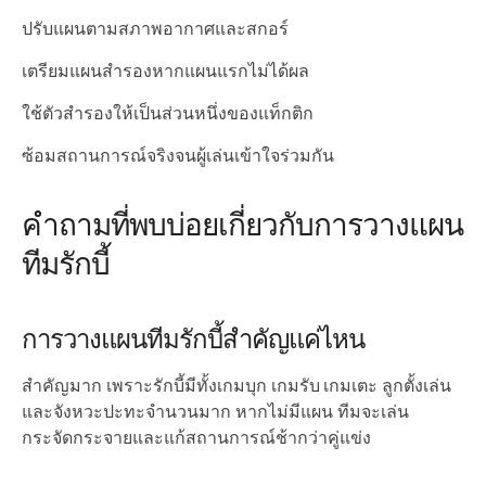
ปรับแผนตามสภาพอากาศและสกอร์
เตรียมแผนสำรองหากแผนแรกไม่ได้ผล
ใช้ตัวสำรองให้เป็นส่วนหนึ่งของแท็กติก
ซ้อมสถานการณ์จริงจนผู้เล่นเข้าใจร่วมกัน
คำถามที่พบบ่อยเกี่ยวกับการวางแผน
ทีมรักบี้
การวางแผนทีมรักบี้สำคัญแค่ไหน
สำคัญมาก เพราะรักบี้มีทั้งเกมบุก เกมรับ เกมเตะ ลูกตั้งเล่น
และจังหวะปะทะจำนวนมาก หากไม่มีแผน ทีมจะเล่น
กระจัดกระจายและแก้สถานการณ์ช้ากว่าคู่แข่ง