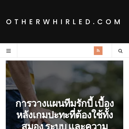
OTHERWHIRLED.COM
การวางแผนทีมรักบี้ เบื้อง
หลังเกมปะทะที่ต้องใช้ทั้ง
สมอง ระบบ และความ