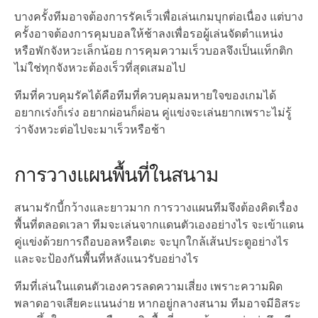
บางครั้งทีมอาจต้องการรัคเร็วเพื่อเล่นเกมบุกต่อเนื่อง แต่บาง
ครั้งอาจต้องการคุมบอลให้ช้าลงเพื่อรอผู้เล่นจัดตำแหน่ง
หรือพักจังหวะเล็กน้อย การคุมความเร็วบอลจึงเป็นแท็กติก
ไม่ใช่ทุกจังหวะต้องเร็วที่สุดเสมอไป
ทีมที่ควบคุมรัคได้คือทีมที่ควบคุมลมหายใจของเกมได้
อยากเร่งก็เร่ง อยากผ่อนก็ผ่อน คู่แข่งจะเล่นยากเพราะไม่รู้
ว่าจังหวะต่อไปจะมาเร็วหรือช้า
การวางแผนพื้นที่ในสนาม
สนามรักบี้กว้างและยาวมาก การวางแผนทีมจึงต้องคิดเรื่อง
พื้นที่ตลอดเวลา ทีมจะเล่นจากแดนตัวเองอย่างไร จะเข้าแดน
คู่แข่งด้วยการถือบอลหรือเตะ จะบุกใกล้เส้นประตูอย่างไร
และจะป้องกันพื้นที่หลังแนวรับอย่างไร
ทีมที่เล่นในแดนตัวเองควรลดความเสี่ยง เพราะความผิด
พลาดอาจเสียคะแนนง่าย หากอยู่กลางสนาม ทีมอาจมีอิสระ