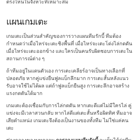
ตรงไหนในจังหวะที่เหมาะสม
แผนเกมเตะ
เกมเตะเป็นส่วนสำคัญของการวางแผนทีมรักบี้ ทีมต้อง
กำหนดว่าเมื่อไหร่จะเตะชิงพื้นที่ เมื่อไหร่จะเตะโด่งไล่กดดัน
เมื่อไหร่จะเตะออกข้าง และใครเป็นคนรับผิดชอบการเตะใน
สถานการณ์ต่าง ๆ
ถ้าทีมอยู่ในแดนตัวเอง การเตะเคลียร์อาจเป็นทางเลือกที่
ปลอดภัย หากคู่แข่งยืนฟูลแบ็กลึกมาก การเตะสั้นหลังแนว
รับอาจใช้ไม่ได้ผล แต่ถ้าฟูลแบ็กยืนสูง การเตะลึกอาจสร้าง
แรงกดดันได้มาก
เกมเตะต้องเชื่อมกับการไล่กดดัน หากเตะดีแต่ไม่มีใครไล่ คู่
แข่งจะมีเวลาสวนกลับ หากไล่ดีแต่เตะสั้นหรือผิดทิศ ทีมอาจ
เสียตำแหน่ง เกมเตะจึงต้องเป็นงานของทั้งทีม ไม่ใช่แค่คน
เตะ
ช่วงกลางของบทความ
การวางแผนทีมรักบี้
จะเห็นได้ว่าทีม