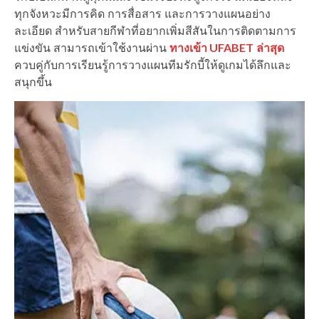
ทุกจังหวะมีการคิด การสื่อสาร และการวางแผนอย่าง
ละเอียด สำหรับสายกีฬาที่อยากเพิ่มสีสันในการติดตามการ
แข่งขัน สามารถเข้าใช้งานผ่าน
ทางเข้า UFABET ล่าสุด
ควบคู่กับการเรียนรู้การวางแผนทีมรักบี้ให้ดูเกมได้ลึกและ
สนุกขึ้น