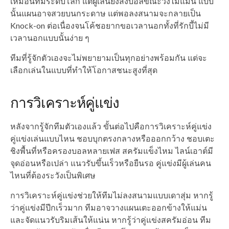
เหมือนทีมระดับโลก แต่ผู้เล่นยังส่งบอลขณะวิ่งไม่แม่น แบบ
นั้นแผนอาจสวยบนกระดาษ แต่พอลงสนามจะกลายเป็น
Knock-on ต่อเนื่องจนโค้ชอยากขอเวลานอกทั้งที่รักบี้ไม่มี
เวลานอกแบบนั้นง่าย ๆ
ทีมที่รู้จักตัวเองจะไม่พยายามเป็นทุกอย่างพร้อมกัน แต่จะ
เลือกเล่นในแบบที่ทำให้โอกาสชนะสูงที่สุด
การวิเคราะห์คู่แข่ง
หลังจากรู้จักทีมตัวเองแล้ว ขั้นต่อไปคือการวิเคราะห์คู่แข่ง
คู่แข่งเล่นแบบไหน ชอบบุกตรงกลางหรือออกกว้าง ชอบเตะ
ชิงพื้นที่หรือครองบอลหลายเฟส สครัมแข็งไหม ไลน์เอาต์มี
จุดอ่อนหรือเปล่า แนวรับขึ้นเร็วหรือยืนรอ คู่แข่งมีผู้เล่นคน
ไหนที่ต้องระวังเป็นพิเศษ
การวิเคราะห์คู่แข่งช่วยให้ทีมไม่ลงสนามแบบเดาสุ่ม หากรู้
ว่าคู่แข่งมีปีกเร็วมาก ทีมอาจวางแผนเตะออกข้างให้แม่น
และจัดแนวรับริมเส้นให้แน่น หากรู้ว่าคู่แข่งสครัมอ่อน ทีม