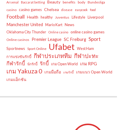
Beauty
Arsenal
benefits
body
Bundesliga
Baccarat betting
Chelsea
casino games
casino
disease
easycook
food
Football
Health
healthy
Lifestyle
Liverpool
Juventus
Manchester United
Mario Kart
News
Oklahoma City Thunder
online casino games
Online casino
Sport
Premier League
SC Freiburg
Online casinos
Ufabet
Sportnews
West Ham
Sport Online
กีฬาประเภททีม
กีฬาปะทะ
การแข่งขันรักบี้
กีฬารักบี้
รักบี้
เกม RPG
เกม Open World
นักรักบี้
เกม Yakuza 0
เกมมือถือ
เกมแนว Open World
เกมรักบี้
เกมแอ็กชัน