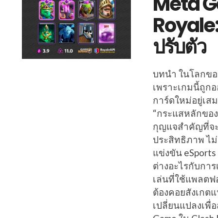
Meta G
Royale
ปรับตัว
บทนำ ในโลกของเก
เพราะเกมนี้ถูกอ
การ์ดใหม่อยู่เสม
“กระแสหลักของก
กุญแจสำคัญที่จะ
ประสิทธิภาพ ไม่
แข่งขัน eSport
ต่างอะไรกับการเ
เล่นที่ใช้แพลตฟอ
ต้องคอยสังเกตแ
เปลี่ยนแปลงเพ