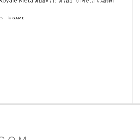
Royale Meta คืออะไร? ตัวอย่าง Meta ในอดีต
25
in
GAME