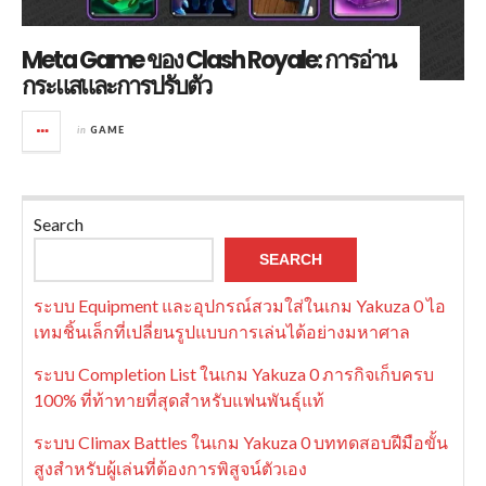
Meta Game ของ Clash Royale: การอ่าน
กระแสและการปรับตัว
in
GAME
Search
SEARCH
ระบบ Equipment และอุปกรณ์สวมใส่ในเกม Yakuza 0 ไอ
เทมชิ้นเล็กที่เปลี่ยนรูปแบบการเล่นได้อย่างมหาศาล
ระบบ Completion List ในเกม Yakuza 0 ภารกิจเก็บครบ
100% ที่ท้าทายที่สุดสำหรับแฟนพันธุ์แท้
ระบบ Climax Battles ในเกม Yakuza 0 บททดสอบฝีมือขั้น
สูงสำหรับผู้เล่นที่ต้องการพิสูจน์ตัวเอง