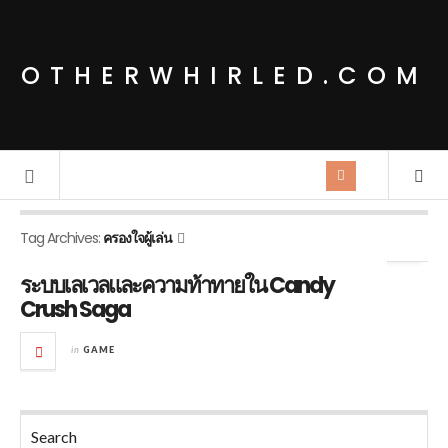
OTHERWHIRLED.COM
Tag Archives:
ครองใจผู้เล่น
ระบบเลเวลและความท้าทายใน Candy
Crush Saga
in
GAME
Search