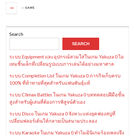
in
GAME
Search
SEARCH
ระบบ Equipment และอุปกรณ์สวมใส่ในเกม Yakuza 0 ไอ
เทมชิ้นเล็กที่เปลี่ยนรูปแบบการเล่นได้อย่างมหาศาล
ระบบ Completion List ในเกม Yakuza 0 ภารกิจเก็บครบ
100% ที่ท้าทายที่สุดสำหรับแฟนพันธุ์แท้
ระบบ Climax Battles ในเกม Yakuza 0 บททดสอบฝีมือขั้น
สูงสำหรับผู้เล่นที่ต้องการพิสูจน์ตัวเอง
ระบบ Disco ในเกม Yakuza 0 จังหวะแห่งยุคฟองสบู่ที่
เปลี่ยนฟลอร์เต้นให้กลายเป็นสนามประลอง
ระบบ Karaoke ในเกม Yakuza 0 ทำไมมินิเกมร้องเพลงจึง