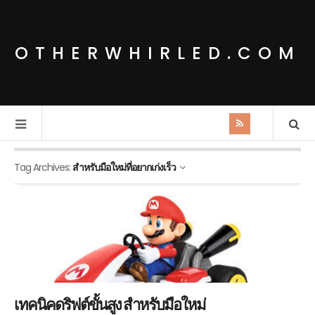
OTHERWHIRLED.COM
Tag Archives:
สำหรับมือใหม่ที่อยากเก่งเร็ว
เทคนิคดริฟต์ขั้นสูง สำหรับมือใหม่