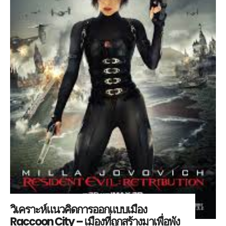
วิเคราะห์แนวคิดการออกแบบเมือง
Raccoon City – เมืองที่ถูกสร้างมาเพื่อพัง