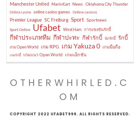
Manchester United
Mario Kart
News
Oklahoma City Thunder
online casino games
Online casinos
Online casino
Sport
Premier League
SC Freiburg
Sportnews
Ufabet
West Ham
การแข่งขันรักบี้
Sport Online
กีฬาประเภททีม
กีฬาปะทะ
กีฬารักบี้
รักบี้
นักรักบี้
เกม Yakuza 0
เกม RPG
เกมมือถือ
เกม Open World
เกมแอ็กชัน
เกมแนว Open World
เกมรักบี้
OTHERWHIRLED.C
OM
COPYRIGHT 2022 UFABET999. ALL RIGHTS RESERVED.