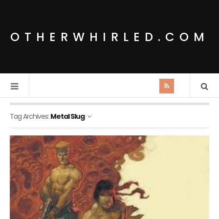
OTHERWHIRLED.COM
Tag Archives:
Metal Slug