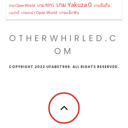
เกม Yakuza 0
เกม RPG
เกมมือถือ
เกม Open World
เกมแอ็กชัน
เกมแนว Open World
เกมรักบี้
OTHERWHIRLED.C
OM
COPYRIGHT 2022 UFABET999. ALL RIGHTS RESERVED.