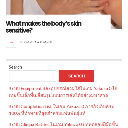
What makes the body’s skin
sensitive?
in
BEAUTY & HEALTH
Search
SEARCH
ระบบ Equipment และอุปกรณ์สวมใส่ในเกม Yakuza 0 ไอ
เทมชิ้นเล็กที่เปลี่ยนรูปแบบการเล่นได้อย่างมหาศาล
ระบบ Completion List ในเกม Yakuza 0 ภารกิจเก็บครบ
100% ที่ท้าทายที่สุดสำหรับแฟนพันธุ์แท้
ระบบ Climax Battles ในเกม Yakuza 0 บททดสอบฝีมือขั้น