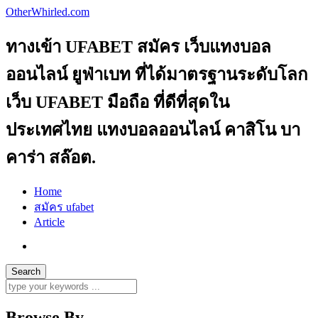
OtherWhirled.com
ทางเข้า UFABET สมัคร เว็บแทงบอล
ออนไลน์ ยูฟ่าเบท ที่ได้มาตรฐานระดับโลก
เว็บ UFABET มือถือ ที่ดีที่สุดใน
ประเทศไทย แทงบอลออนไลน์ คาสิโน บา
คาร่า สล๊อต.
Home
สมัคร ufabet
Article
Browse By