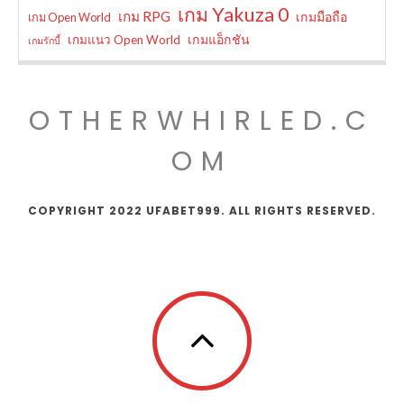
เกม Yakuza 0
เกม RPG
เกมมือถือ
เกม Open World
เกมแอ็กชัน
เกมแนว Open World
เกมรักบี้
OTHERWHIRLED.C
OM
COPYRIGHT 2022 UFABET999. ALL RIGHTS RESERVED.