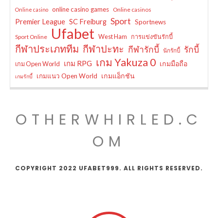
online casino games
Online casinos
Online casino
Sport
Premier League
SC Freiburg
Sportnews
Ufabet
West Ham
การแข่งขันรักบี้
Sport Online
กีฬาประเภททีม
กีฬาปะทะ
กีฬารักบี้
รักบี้
นักรักบี้
เกม Yakuza 0
เกม RPG
เกมมือถือ
เกม Open World
เกมแอ็กชัน
เกมแนว Open World
เกมรักบี้
OTHERWHIRLED.C
OM
COPYRIGHT 2022 UFABET999. ALL RIGHTS RESERVED.