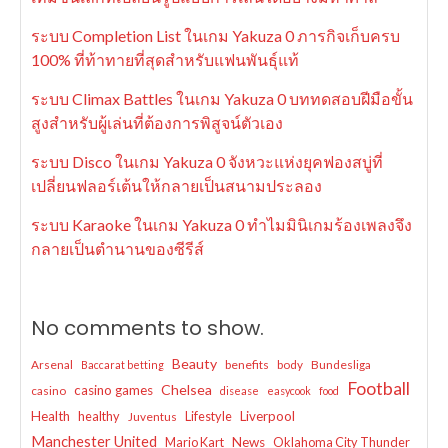
ระบบ Completion List ในเกม Yakuza 0 ภารกิจเก็บครบ
100% ที่ท้าทายที่สุดสำหรับแฟนพันธุ์แท้
ระบบ Climax Battles ในเกม Yakuza 0 บททดสอบฝีมือขั้น
สูงสำหรับผู้เล่นที่ต้องการพิสูจน์ตัวเอง
ระบบ Disco ในเกม Yakuza 0 จังหวะแห่งยุคฟองสบู่ที่
เปลี่ยนฟลอร์เต้นให้กลายเป็นสนามประลอง
ระบบ Karaoke ในเกม Yakuza 0 ทำไมมินิเกมร้องเพลงจึง
กลายเป็นตำนานของซีรีส์
No comments to show.
Beauty
Arsenal
benefits
body
Bundesliga
Baccarat betting
Football
Chelsea
casino games
casino
disease
easycook
food
Health
healthy
Lifestyle
Liverpool
Juventus
Manchester United
Mario Kart
News
Oklahoma City Thunder