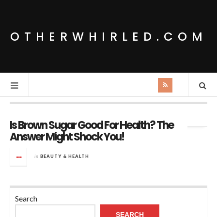
OTHERWHIRLED.COM
Daily Archives:
April 15, 2025
Is Brown Sugar Good For Health? The
Answer Might Shock You!
in
BEAUTY & HEALTH
Search
SEARCH