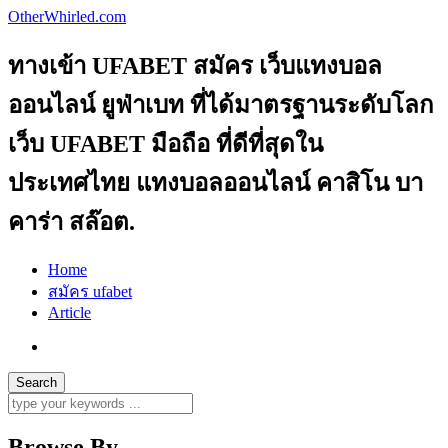
OtherWhirled.com
ทางเข้า UFABET สมัคร เว็บแทงบอล
ออนไลน์ ยูฟ่าเบท ที่ได้มาตรฐานระดับโลก
เว็บ UFABET มือถือ ที่ดีที่สุดใน
ประเทศไทย แทงบอลออนไลน์ คาสิโน บา
คาร่า สล๊อต.
Home
สมัคร ufabet
Article
Browse By