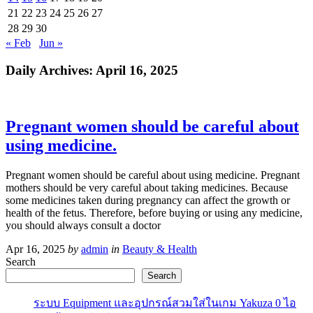
21
22
23
24
25
26
27
28
29
30
« Feb
Jun »
Daily Archives:
April 16, 2025
Pregnant women should be careful about
using medicine.
Pregnant women should be careful about using medicine. Pregnant
mothers should be very careful about taking medicines. Because
some medicines taken during pregnancy can affect the growth or
health of the fetus. Therefore, before buying or using any medicine,
you should always consult a doctor
Apr 16, 2025
by
admin
in
Beauty & Health
Search
Search
ระบบ Equipment และอุปกรณ์สวมใส่ในเกม Yakuza 0 ไอ