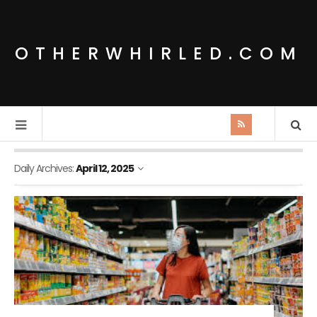
OTHERWHIRLED.COM
Daily Archives:
April 12, 2025