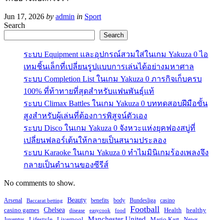
Jun 17, 2026
by
admin
in
Sport
Search
Search
ระบบ Equipment และอุปกรณ์สวมใส่ในเกม Yakuza 0 ไอ
เทมชิ้นเล็กที่เปลี่ยนรูปแบบการเล่นได้อย่างมหาศาล
ระบบ Completion List ในเกม Yakuza 0 ภารกิจเก็บครบ
100% ที่ท้าทายที่สุดสำหรับแฟนพันธุ์แท้
ระบบ Climax Battles ในเกม Yakuza 0 บททดสอบฝีมือขั้น
สูงสำหรับผู้เล่นที่ต้องการพิสูจน์ตัวเอง
ระบบ Disco ในเกม Yakuza 0 จังหวะแห่งยุคฟองสบู่ที่
เปลี่ยนฟลอร์เต้นให้กลายเป็นสนามประลอง
ระบบ Karaoke ในเกม Yakuza 0 ทำไมมินิเกมร้องเพลงจึง
กลายเป็นตำนานของซีรีส์
No comments to show.
Beauty
Arsenal
benefits
body
Bundesliga
casino
Baccarat betting
Football
Chelsea
casino games
Health
healthy
disease
easycook
food
Manchester United
Liverpool
News
Lifestyle
Mario Kart
Juventus