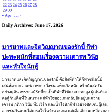
22
23
24
25
26
27
28
29
30
« Apr
Jul »
Daily Archives:
June 17, 2026
มารยาทและจิตวิญญาณของรักบี้ กีฬา
ปะทะหนักที่สอนเรื่องความเคารพ วินัย
และหัวใจนักสู้
มารยาทและจิตวิญญาณของรักบี้ คือสิ่งที่ทำให้กีฬาชนิดนี้มี
เสน่ห์มากกว่าแค่ภาพการวิ่งชน แท็กเกิลหนัก หรือดันสครัม
อย่างดุดัน เพราะแม้รักบี้จะเป็นกีฬาที่ใช้แรงปะทะสูง ผู้เล่นต้อง
ต่อสู้กันเต็มที่ในสนาม แต่หัวใจของเกมกลับยืนอยู่บนความ
เคารพ กติกา วินัย ทีมเวิร์ก และน้ำใจนักกีฬาอย่างชัดเจน ผู้เล่น
อาจชนกันแบบไม่เกรงใจในจังหวะเกม แต่เมื่อเสียงนกหวีดจบลง