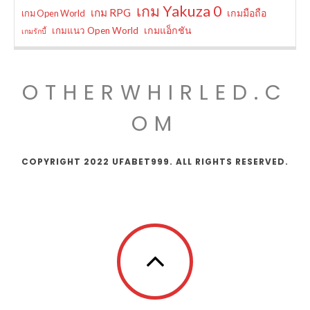
เกม Yakuza 0
เกม RPG
เกมมือถือ
เกม Open World
เกมแอ็กชัน
เกมแนว Open World
เกมรักบี้
OTHERWHIRLED.C
OM
COPYRIGHT 2022 UFABET999. ALL RIGHTS RESERVED.