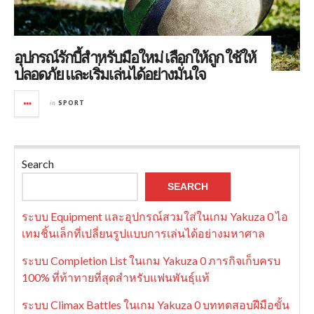
อุปกรณ์รักบี้สำหรับมือใหม่ เลือกให้ถูก ใช้ให้
ปลอดภัย และเริ่มเล่นได้อย่างมั่นใจ
in
SPORT
Search
SEARCH
ระบบ Equipment และอุปกรณ์สวมใส่ในเกม Yakuza 0 ไอ
เทมชิ้นเล็กที่เปลี่ยนรูปแบบการเล่นได้อย่างมหาศาล
ระบบ Completion List ในเกม Yakuza 0 ภารกิจเก็บครบ
100% ที่ท้าทายที่สุดสำหรับแฟนพันธุ์แท้
ระบบ Climax Battles ในเกม Yakuza 0 บททดสอบฝีมือขั้น