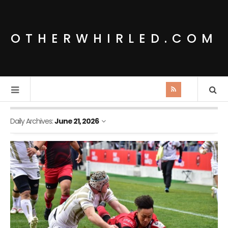
OTHERWHIRLED.COM
Daily Archives:
June 21, 2026