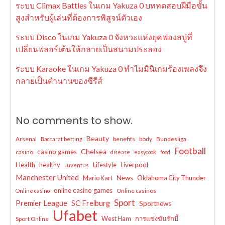
ระบบ Climax Battles ในเกม Yakuza 0 บททดสอบฝีมือขั้น
สูงสำหรับผู้เล่นที่ต้องการพิสูจน์ตัวเอง
ระบบ Disco ในเกม Yakuza 0 จังหวะแห่งยุคฟองสบู่ที่
เปลี่ยนฟลอร์เต้นให้กลายเป็นสนามประลอง
ระบบ Karaoke ในเกม Yakuza 0 ทำไมมินิเกมร้องเพลงจึง
กลายเป็นตำนานของซีรีส์
No comments to show.
Beauty
Arsenal
benefits
body
Bundesliga
Baccarat betting
Football
Chelsea
casino games
casino
disease
easycook
food
Health
healthy
Lifestyle
Liverpool
Juventus
Manchester United
Mario Kart
News
Oklahoma City Thunder
online casino games
Online casinos
Online casino
Sport
Premier League
SC Freiburg
Sportnews
Ufabet
West Ham
การแข่งขันรักบี้
Sport Online