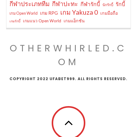
กีฬาประเภททีม
กีฬาปะทะ
กีฬารักบี้
รักบี้
นักรักบี้
เกม Yakuza 0
เกม RPG
เกมมือถือ
เกม Open World
เกมแอ็กชัน
เกมแนว Open World
เกมรักบี้
OTHERWHIRLED.C
OM
COPYRIGHT 2022 UFABET999. ALL RIGHTS RESERVED.